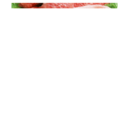
試食レポート！【極旨牛肩ロース】
2025/07/15
グラムや厚さ指定でカット加工承っています！
2025/07/08
国産ホルス（経産）牛のこの頃の動向について
2025/07/01
工程ごとに担当者を分け、正確な食品表示を徹底しておりま
7月の営業日のお知らせ
す。
2025/06/23
特売品のお知らせ
2025/06/16
アダチヤの存在理由についてのお話
2025/06/09
【new item】和牛xオージービーフの極旨牛
2025/05/30