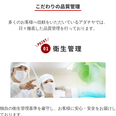
Happy Christmas to you all!
2025/12/08
多くのお客様へ信頼をいただいているアダチヤでは、
【祭り状態です】スペイン産豚肉の供給状況と大山
日々徹底した品質管理を行っております。
トリ供給状況について
2025/12/02
スペイン産豚肉輸入停止に伴う豚バラ肉の供給状況
について
2025/12/01
12月と年末年始の営業日のご案内
2025/11/05
【新商品】小分けパックの生ハム3種類
2025/11/04
11月の営業日のお知らせ
独自の衛生管理基準を厳守し、お客様に安心・安全をお届けし
2025/09/30
ております。