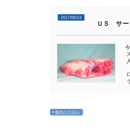
2017/06/13
ＵＳ サー
ス
入
ロ
う
前のページへ