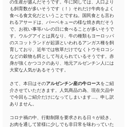
の生産が盛んだそうです。牛に関しては、人口より
も飼育数が多いそうです（！）それだけ牛肉をよく
食べる食文化だということですね。国民食とも言わ
れるアサードは、バーベキューの様な焼き肉だそう
で、お祝い事等ハレの日に食べることが多いそうで
す。ウルグアイとは異なり、牛の種類もヨーロッパ
のスコットランドが起源といわれるアンガス種を飼
育しており、近年では牧草だけでなくトウモロコシ
などの穀物も餌として与えられているそうです。赤
身が強くかつコクのあり、地元アルゼンチン人には
大変な人気があるそうです。
さて、本日はその
アルゼンチン産の牛ロース
をご紹
介させていただきます。人気商品の為、現在欠品中
で今回もご紹介だけになってしまいます…。申し訳
ありません。
コロナ禍の中、行動制限を要求される日々が続き、
お肉を通して皆様に少しでも非日常を味わっていた