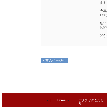
す！
冷凍
1パ
是非
お問
どう
前のページへ
Home
アダチヤのこだわ
り