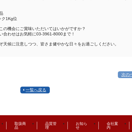
品
ック1Kg位
この機会にご賞味いただいてはいかがですか？
い合わせはお気軽に03-3961-8000まで！
ぞ天候に注意しつつ、皆さま健やかな日々をお過ごしください。
次の
一覧へ戻る
取扱商
品質管
お知ら
会社案
品
理
せ
内