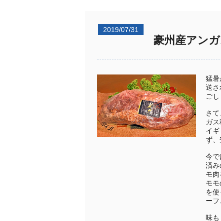
2019/07/31
豪州産アンガ
猛暑
送さ
ごし
さて
ガス
イギ
ず、
今で
済み
モ肉
モモ
を使
ーフ
味も