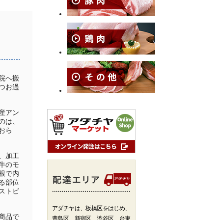
院へ搬
つお過
産アン
のは、
おら
、加工
牛のモ
根で内
る部位
ストビ
アダチヤは、板橋区をはじめ、
商品で
豊島区、新宿区、渋谷区、台東