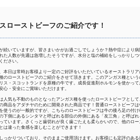
スローストビーフのご紹介です！
が続いていますが、皆さまいかがお過ごしでしょうか？熱中症により病
れた人数が先週は急増したそうですが、水分と塩の補給をしっかりしつ
ください。
、本日は常時お客様より一定のご好評をいただいているオーストラリア
種のローストビーフのご紹介をさせて頂きます。このアンガス種という
リス・スコットランドを原種の牛です。成長促進剤ホルモンを使かって
安心・安全にご賞味いただけます。
は人気も不動のものとなったアンガス種を使ったローストビーフとして
の商品をアダチヤのために開発された商品です！普通ローストビーフは
を使うのが一般的ですが、こちらのローストビーフは牛の後ろ足の付け
の下側にあるシンタマと呼ばれる部位の外側にある「友三角」と呼ばれ
っています。さくっと歯切れが良く歯ごたえも柔らかいので、他のロー
とは違った食感を楽しむことができます！
しっかりついており、そのままご使用頂けます。お客様にも定評のある