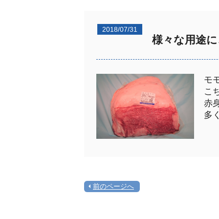
2018/07/31
様々な用途に
モ
こ
赤
多
前のページへ