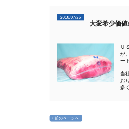
2018/07/25
大変希少価値
Ｕ
が
ー
当
お
多
前のページへ