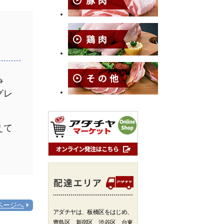
争
グレ
えて
ページへ
アダチヤは、板橋区をはじめ、
豊島区、新宿区、渋谷区、台東