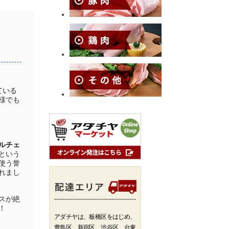
ている
様でも
ルチェ
という
使う誉
れまし
スが絶
！
アダチヤは、板橋区をはじめ、
豊島区、新宿区、渋谷区、台東