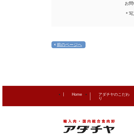
お問
＊写
前のページへ
Home
アダチヤのこだわ
り