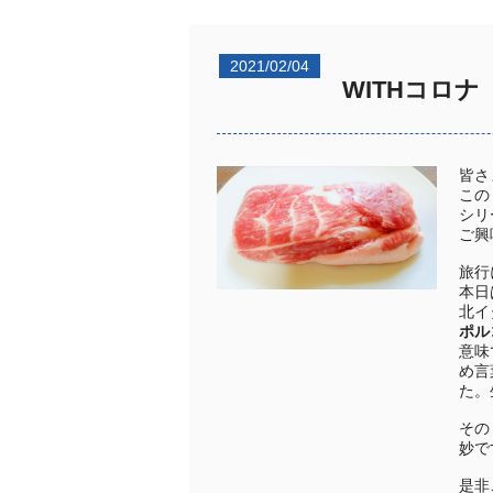
2021/02/04
WITHコロ
皆さ
この
シリ
ご興
旅行
本日
北イ
ポル
意味
め言
た。
その
妙で
是非