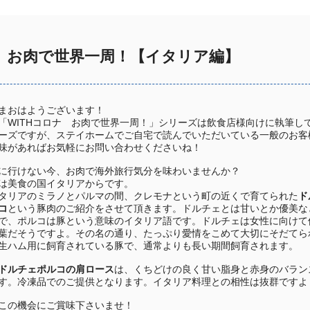
ナ お肉で世界一周！【イタリア編】
まおはようございます！
「WITHコロナ お肉で世界一周！」シリーズは飲食店様向けに執筆し
ーズですが、ステイホームでご自宅で読んでいただいている一般のお客
味があればお気軽にお問い合わせくださいね！
に行けない今、お肉で海外旅行気分を味わいませんか？
は美食の国イタリアからです。
タリアのミラノとパルマの間、クレモナという町の近くで育てられた
ド
コ
という豚肉のご紹介をさせて頂きます。ドルチェとは甘いとか優美な
で、ポルコは豚という意味のイタリア語です。ドルチェは女性に向けて
葉だそうですよ。その名の通り、たっぷり愛情をこめて大切にそだてら
生ハム用に飼育されている豚で、通常よりも長い期間飼育されます。
ドルチェポルコの肩ロース
は、くちどけの良く甘い脂身と赤身のバラン
す。冷凍品でのご提供となります。イタリア料理との相性は抜群ですよ
この機会にご賞味下さいませ！