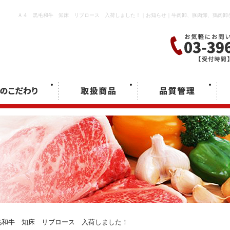
Ａ４ 黒毛和牛 知床 リブロース 入荷しました！｜お知らせ｜牛肉卸、豚肉卸、鶏肉卸
和牛 知床 リブロース 入荷しました！