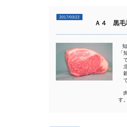
2017/03/22
Ａ４ 黒毛
「
で
北
穀
で
肉
す