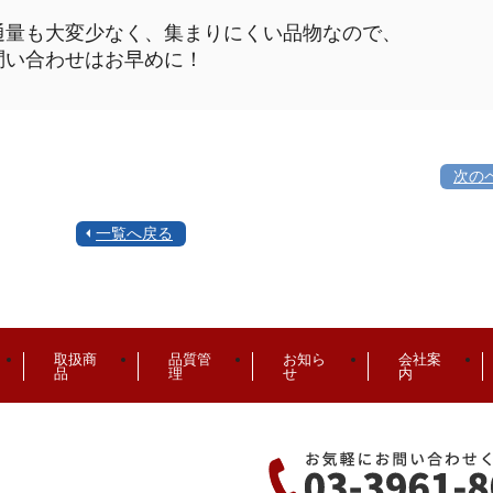
通量も大変少なく、集まりにくい品物なので、
問い合わせはお早めに！
次の
一覧へ戻る
取扱商
品質管
お知ら
会社案
品
理
せ
内