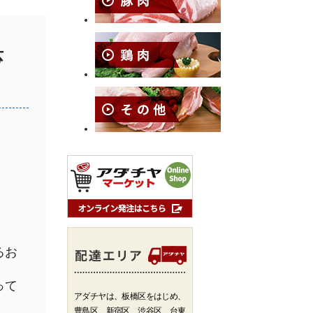
 芯
るお
って
アダチヤは、板橋区をはじめ、
豊島区、新宿区、渋谷区、台東