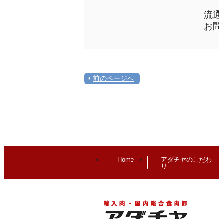
流
お
前のページへ
Home
アダチヤのこだわ
り