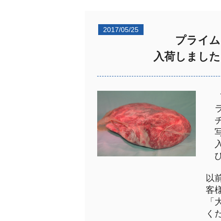
2017/05/25
プライム 
入荷しました
ラ
チ
写
入
ひ
以
客
「
く