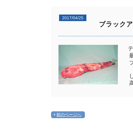
2017/04/25
ブラックア
最
ブ
し
高
前のページへ