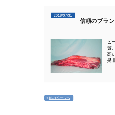
2018/07/31
信頼のブラン
ビ
質
高
是
前のページへ