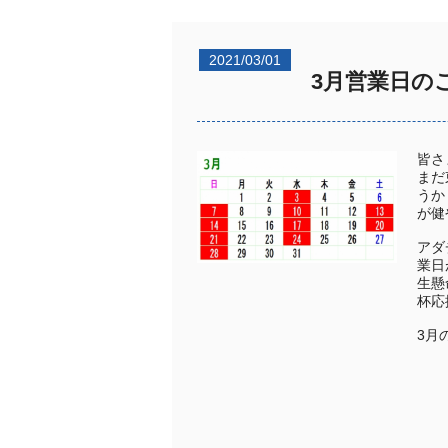
2021/03/01
3月営業日の
皆さ
まだ
うか
が健
アダ
業日
生懸
杯応
3月