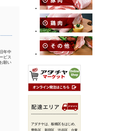
旧年中
ービス
お願い
アダチヤは、板橋区をはじめ、
豊島区、新宿区、渋谷区、台東