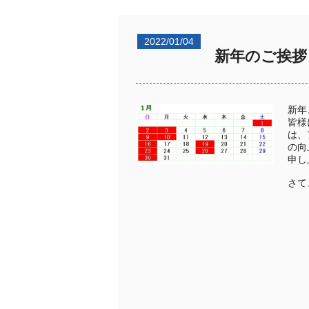
2022/01/04
新年のご挨拶
新年
皆様
は、
の向
申し
さて