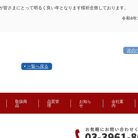
が皆さまにとって明るく良い年となります様祈念致しております。
令和4年
次の
一覧へ戻る
取扱商
品質管
お知ら
会社案
品
理
せ
内