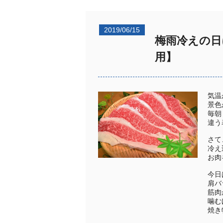
2019/06/15
梅雨冷えの日
用】
気温
景色
毎朝
違う
さて
冷え
お肉
今日
肩バ
筋肉
噛む
焼き