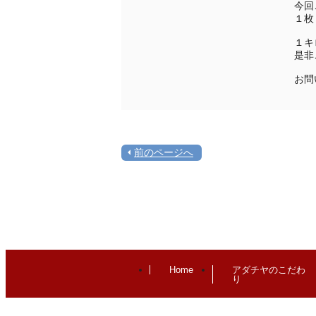
今回
１枚
１キ
是非
お問
前のページへ
Home
アダチヤのこだわ
り