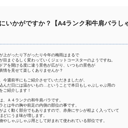
にいかがですか？【A4ランク和牛肩バラし
が上がったり下がったり今年の梅雨はまるで
が目まぐるしく変わっていくジェットコースターのようですね。
ドアを開ける度に違う景色が広がり、いつもの景色が
表情を見せて楽しくありませんか？
、今週前半にもご紹介させていただきましたが、
込んだ日には温かいもの…ということで本日もしゃぶしゃぶ用の
をご紹介します！
は、Ａ４ランクの和牛肩バラです。
ラとは牛の胸や前足の内側の部位の事です。
がよく動く部分でもありますので、赤身にサシが程よく入っていて
ほどにうま味が増します。
物やしゃぶしゃぶ用として好まれて使われている部位です。