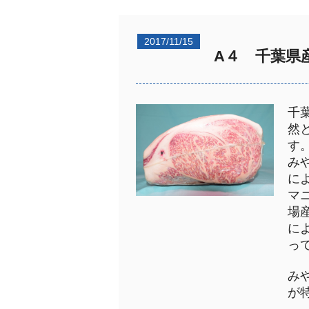
2017/11/15
A４ 千葉県
千
然
す
み
に
マ
場
に
っ
み
が