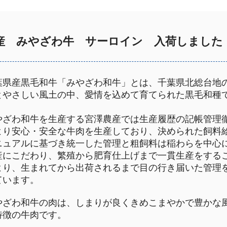
産 みやざわ牛 サーロイン 入荷しました
葉県産黒毛和牛「みやざわ和牛」とは、千葉県北総台地
とやさしい風土の中、愛情を込めて育てられた黒毛和種
。
やざわ和牛を生産する宮澤農産では生産履歴の記帳管理
より安心・安全な牛肉を生産しており、決められた飼料
ニュアルに基づき統一した管理と粗飼料は稲わらを中心
産にこだわり、繁殖から肥育仕上げまで一貫生産をする
より、生まれてから出荷されるまで目の行き届いた管理
ています。
やざわ和牛の肉は、しまりが良くきめこまやかで豊かな
特徴の牛肉です。