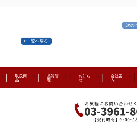
次の
一覧へ戻る
取扱商
品質管
お知ら
会社案
品
理
せ
内