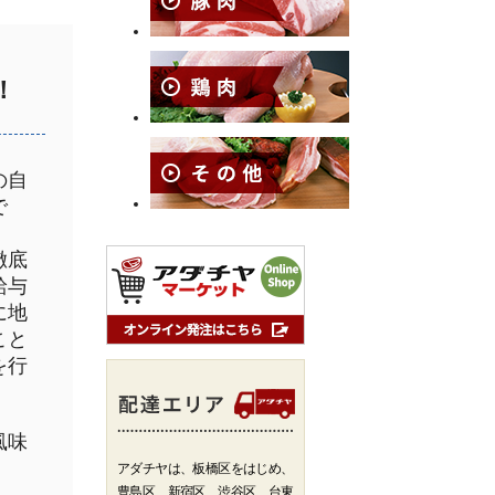
！
の自
で
徹底
給与
に地
こと
を行
風味
アダチヤは、板橋区をはじめ、
豊島区、新宿区、渋谷区、台東