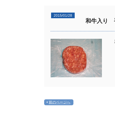
2015/01/28
和牛入り 
端
こ
美
１
ぜ
前のページへ