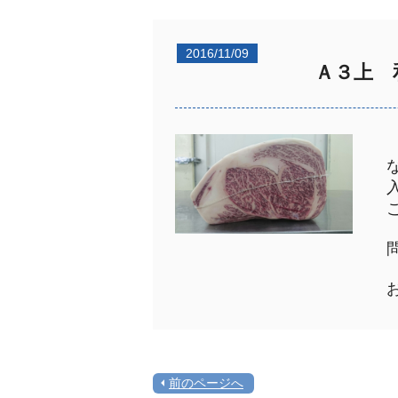
2016/11/09
Ａ３上 和
な
入
こ
問
お
前のページへ