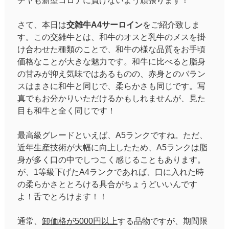
チヤも新型コロナに負けないよう頑張ります！
さて、本日は
交雑牛A4サーロイン
をご紹介致しま
す。この交雑牛とは、和牛のオスと乳牛のメスを掛
け合わせた種類のことで、和牛の様な品質をお手頃
価格なことが大きな魅力です。和牛に比べると脂身
の甘みが抑え気味ではあるものの、赤身とのバラン
スはまさに和牛と同じで、柔らかさも同じです。写
真でもお分かりいただけるかもしれませんが、見た
目も和牛と全く同じです！
最高級グレードといえば、A5ランクですね。ただ、
近年生産技術が大幅に向上したため、A5ランクは脂
身が多く口の中でしつこく感じることもあります。
が、1等級下げたA4ランクであれば、口に入れた時
の柔らかさととろける具合がちょうどいいんです
よ！舌でとろけます！！
通常、
卸価格が5000円以上
する品物ですが、期間限