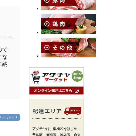
ので
とな
に納
ページへ
アダチヤは、板橋区をはじめ、
豊島区、新宿区、渋谷区、台東