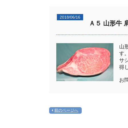
2018/06/16
Ａ５ 山形牛 
山
す
サ
得
お
前のページへ