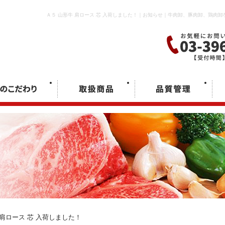
Ａ５ 山形牛 肩ロース 芯 入荷しました！｜お知らせ｜牛肉卸、豚肉卸、鶏肉
 肩ロース 芯 入荷しました！