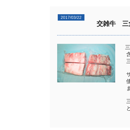
2017/03/22
交雑牛 三
三
含
三
サ
使
ま
三
と