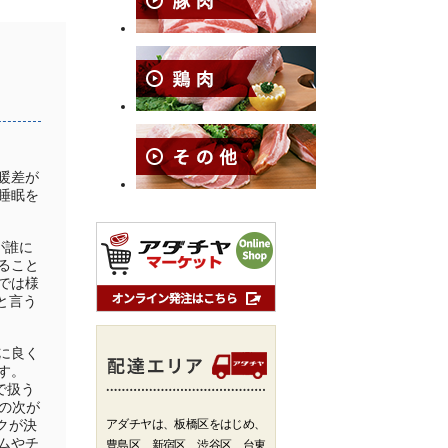
暖差が
睡眠を
が誰に
ること
では様
）と言う
に良く
す。
で扱う
その次が
アダチヤは、板橋区をはじめ、
クが決
ムやチ
豊島区、新宿区、渋谷区、台東