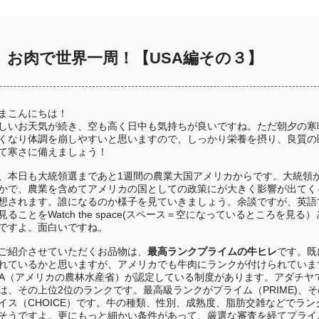
ナ お肉で世界一周！【USA編その３】
まこんにちは！
しいお天気が続き、空も高く日中も気持ちが良いですね。ただ朝夕の寒
くなり体調を崩しやすいと思いますので、しっかり栄養を摂り、良質の
て寒さに備えましょう！
、本日も大統領選まであと1週間の農業大国アメリカからです。大統領
かで、農業を含めてアメリカの国としての政策にが大きく影響が出てく
想されます。誰になるのか様子を見ていきましょう。余談ですが、英語
見ることをWatch the space(スペース＝空になっているところを見る
ですよ。面白いですね。
ご紹介させていただくお品物は、
最高ランクプライムの牛ヒレ
です。既
れているかと思いますが、アメリカでも牛肉にランクが付けられていま
DA（アメリカの農林水産省）が認定している制度があります。アダチヤ
は、その上位2位のランクです。最高級ランクがプライム（PRIME)、
イス（CHOICE）です。牛の種類、性別、成熟度、脂肪交雑などでラン
そうですよ。更にもっと細かい条件があって、厳選な審査を経てプライ