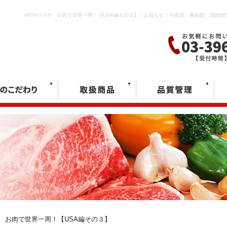
WITHコロナ お肉で世界一周！【USA編その３】｜お知らせ｜牛肉卸、豚肉卸、鶏肉
ナ お肉で世界一周！【USA編その３】