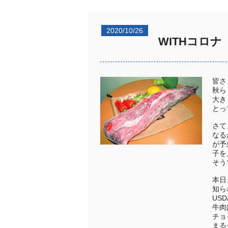
2020/10/26
WITHコロ
皆さ
秋ら
大き
とっ
さて
なる
が予
子を
そう
本日
知ら
US
牛肉
チョ
まる