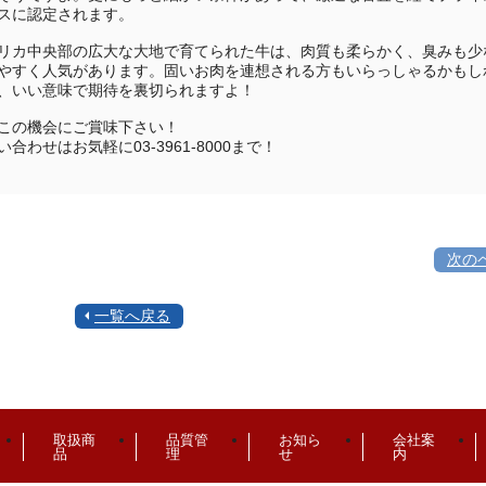
スに認定されます。
リカ中央部の広大な大地で育てられた牛は、肉質も柔らかく、臭みも少
やすく人気があります。固いお肉を連想される方もいらっしゃるかもし
、いい意味で期待を裏切られますよ！
この機会にご賞味下さい！
い合わせはお気軽に03-3961-8000まで！
次の
一覧へ戻る
取扱商
品質管
お知ら
会社案
品
理
せ
内