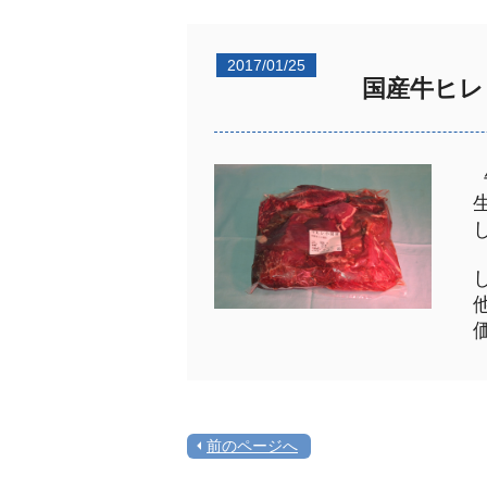
2017/01/25
国産牛ヒレ
生
し
し
他
価
前のページへ