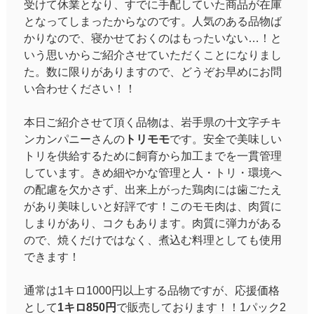
受けて休業となり、すでに手配していた商品が在庫
となってしまったからなのです。人気のある品物ば
かりなので、寝かせておくのはもったいない…！と
いう思いからご紹介させていただくことになりまし
た。数に限りがありますので、どうぞお早めにお問
い合わせください！！
本日ご紹介させて頂く品物は、岩手県の十文字チキ
ンカンパニーさんの
トリモモ
です。安全で美味しい
トリを供給するために飼育から加工までを一貫管理
しています。きめ細やかな管理と人・トリ・環境へ
の配慮を欠かさず、出来上がった鶏肉には歯ごたえ
があり美味しいと好評です！このモモ肉は、肉質に
しまりがあり、コクもあります。肉質に弾力がある
ので、焼くだけではなく、煮込む料理としても使用
できます！
通常は1キロ1000円以上する品物ですが、応援価格
として
1キロ850円
で販売しております！！1パック2