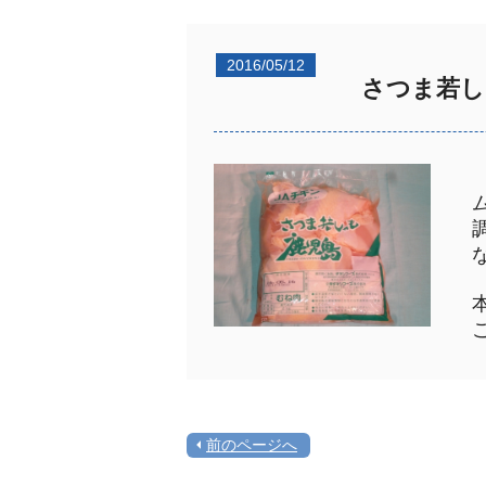
2016/05/12
さつま若し
ム
調
な
本
ご
前のページへ