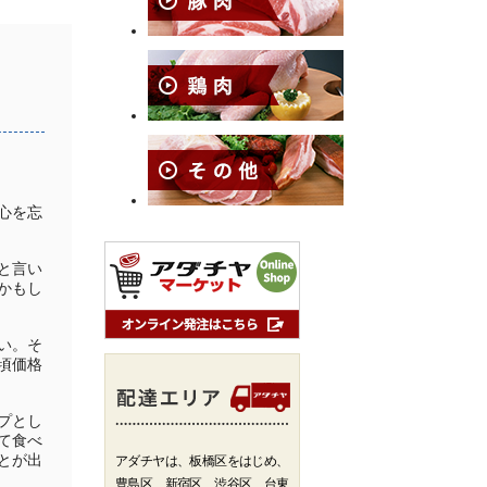
！
心を忘
と言い
かもし
い。そ
頃価格
プとし
て食べ
とが出
アダチヤは、板橋区をはじめ、
豊島区、新宿区、渋谷区、台東