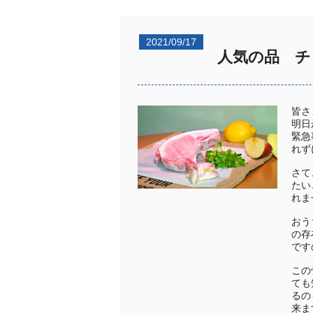
2021/09/17
人気の品 チ
皆さ
明日
緊急
れず
さて
たい
れま
おう
の存
です
この
ても
るの
来ま