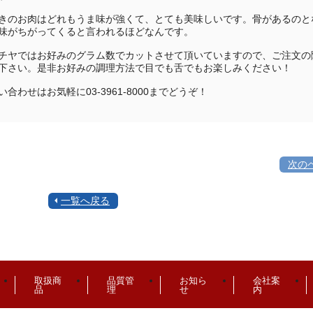
きのお肉はどれもうま味が強くて、とても美味しいです。骨があるのと
味がちがってくると言われるほどなんです。
チヤではお好みのグラム数でカットさせて頂いていますので、ご注文の
下さい。是非お好みの調理方法で目でも舌でもお楽しみください！
い合わせはお気軽に03-3961-8000までどうぞ！
次の
一覧へ戻る
取扱商
品質管
お知ら
会社案
品
理
せ
内