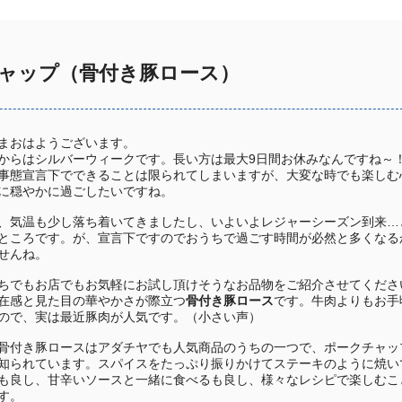
ャップ（骨付き豚ロース）
まおはようございます。
からはシルバーウィークです。長い方は最大9日間お休みなんですね～
事態宣言下でできることは限られてしまいますが、大変な時でも楽しむ
に穏やかに過ごしたいですね。
、気温も少し落ち着いてきましたし、いよいよレジャーシーズン到来…
ところです。が、宣言下ですのでおうちで過ごす時間が必然と多くなる
せんね。
ちでもお店でもお気軽にお試し頂けそうなお品物をご紹介させてくださ
在感と見た目の華やかさが際立つ
骨付き豚ロース
です。牛肉よりもお手
ので、実は最近豚肉が人気です。（小さい声）
骨付き豚ロースはアダチヤでも人気商品のうちの一つで、ポークチャッ
知られています。スパイスをたっぷり振りかけてステーキのように焼い
も良し、甘辛いソースと一緒に食べるも良し、様々なレシピで楽しむこ
す。