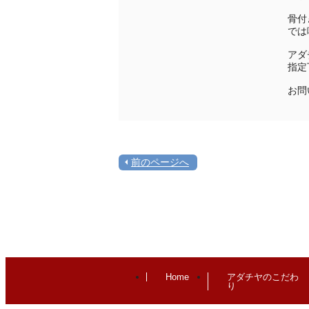
骨付
では
アダ
指定
お問
前のページへ
Home
アダチヤのこだわ
り