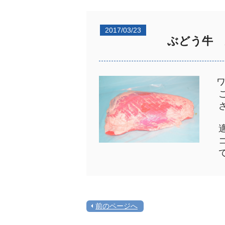
2017/03/23
ぶどう牛 
ワ
こ
さ
適
コ
で
前のページへ