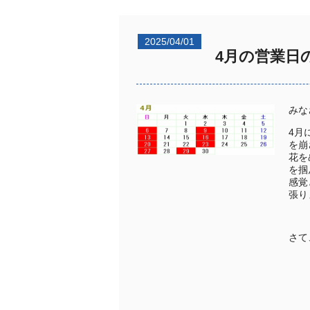
2025/04/01
4月の営業日
みな
4月
を崩
花を
を掴
感覚
張り
さて