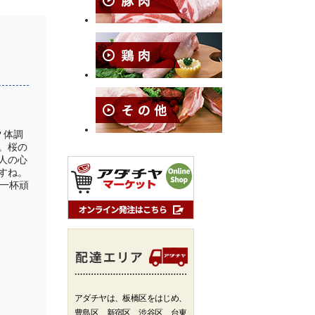
？体調
。桜の
人の心
すね。
一杯頑
アダチヤは、板橋区をはじめ、
豊島区、新宿区、渋谷区、台東