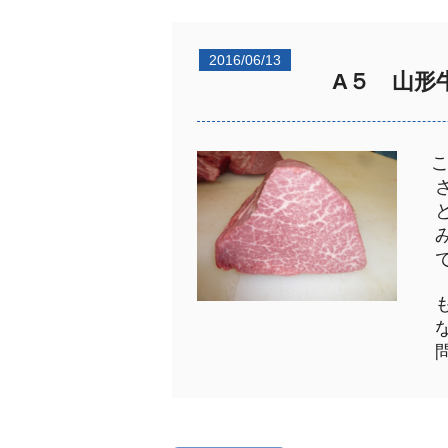
2016/06/13
A５ 山形
さ
と
み
で
も
な
問