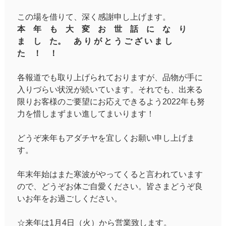
この場を借りて、深く感謝申し上げます。
本 年 も 大 変 お 世 話 に な り
ま し た。 あ り が と う ご ざ い ま し
た ！ ！
各報道でも取り上げられておりますが、品物が手に
入りづらい状況が続いています。それでも、出来る
限りお客様のご要望にお応えできるよう2022年も努
力を惜しまずまい進してまいります！
どうぞ来年もアダチヤを宜しくお願い申し上げま
す。
年末年始はまた寒波がやってくると言われています
ので、どうぞお体ご自愛ください。皆さまどうぞ良
いお年をお過ごしください。
☆来年は1月4日（火）から営業致します。