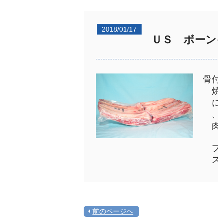
2018/01/17
ＵＳ ボーン
骨
焼
に
、
肉
ブ
ス
前のページへ