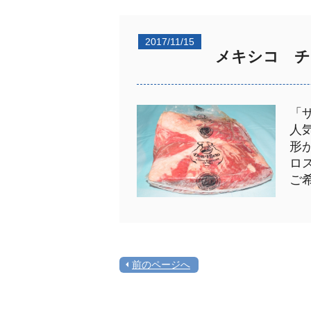
2017/11/15
メキシコ チ
「
人
形
ロ
ご
前のページへ