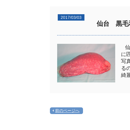
2017/03/03
仙台 黒毛
に
写
る
綺
前のページへ