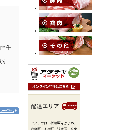
仙台牛
敵す
ページへ
アダチヤは、板橋区をはじめ、
豊島区、新宿区、渋谷区、台東