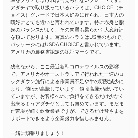
準をクリアしなければ与えられないグレードです。
アダチヤで取り扱っているハラミは、CHOICE（チ
ョイス）グレードで日本人好みに作られ、日本人の
嗜好にとても近いと言われています。特に赤身と脂
身のバランスがよく、その肉質も柔らかく大変好評
を頂いております。写真のハラミはUS産のもので、
パッケージにはUSDA CHOICEと書かれています。
アメリカの農務省認定の認証マークです。
残念ながら、ここ最近新型コロナウイルスの影響
で、アメリカやオーストラリアで行われた一連のロ
ックダウン施行による作業員不足や牛の頭数減少に
より、値段が高騰しています。値段高騰が続いてい
ていますが、お客様へのご負担をできるだけ少なく
出来るようアダチヤとしても努めています。まだま
だ苦境が続く飲食業界ですが、できるだけ皆さまを
サポートできるよう企業努力を惜しみません。
一緒に頑張りましょう！