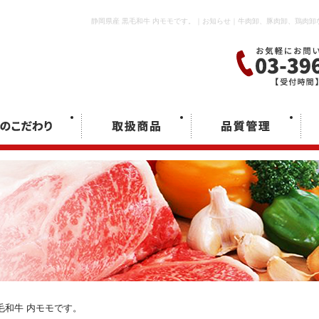
静岡県産 黒毛和牛 内モモです。｜お知らせ｜牛肉卸、豚肉卸、鶏肉
毛和牛 内モモです。