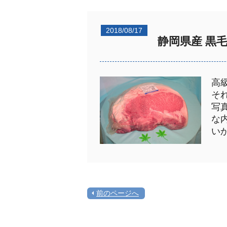
2018/08/17
静岡県産 黒
高
そ
写
な
い
前のページへ