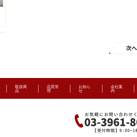
取扱商
品質管
お知ら
会社案
品
理
せ
内