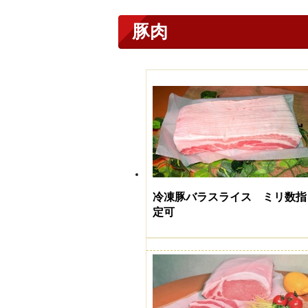
豚肉
冷凍豚バラスライス ミリ数指
定可