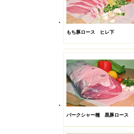
もち豚ロース ヒレ下
バークシャー種 黒豚ロース