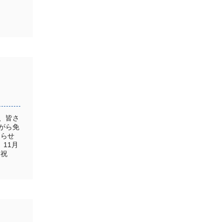
、皆さ
がら免
知らせ
）11月
・祝