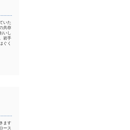
ていた
の共存
おいし
。岩手
はぐく
きます
ロース