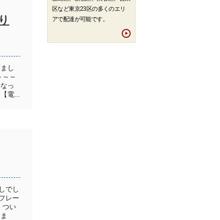
区など東京23区の多くのエリ
り
アで配達が可能です。
りまし
～～～
となっ
電...
しでし
フレー
！つい
しま