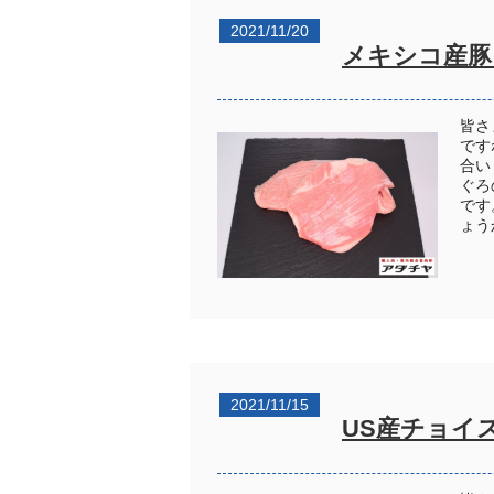
2021/11/20
メキシコ産豚
皆さ
です
合い
ぐろ
です
ょう
2021/11/15
US産チョイ