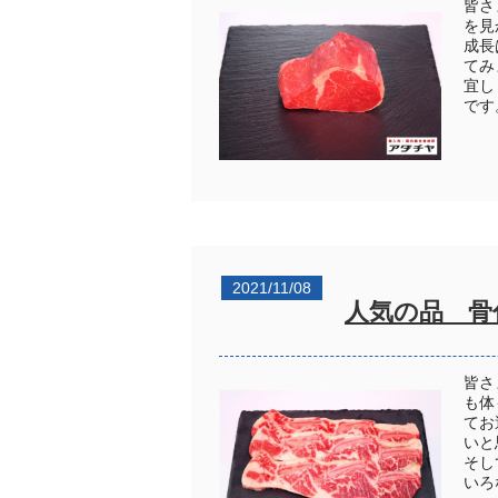
皆さ
を見
成長
てみ
宜し
です
2021/11/08
人気の品 骨
皆さ
も体
てお
いと
そし
いろ