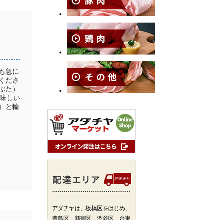
も急に
くださ
ぶた）
味しい
）と輸
アダチヤは、板橋区をはじめ、
豊島区、新宿区、渋谷区、台東