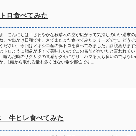
トロ食べてみた
ま こんにちは！さわやかな秋晴れの空が広がって気持ちのいい週末の
ね。お出かけ日和です。さてまたまた食べてみたシリーズです。どうぞ
ください。今回はメキシコ産の豚トロを食べてみました。諸説あります
のトロように脂身が多くて美味しいのでこの名前が付いたと言われてい
。噛んだ時のサクサクの食感がクセになり、ハマる人も多いのではない
か。1頭から取れる量も多くはない希少部位です...
ス 牛ヒレ食べてみた