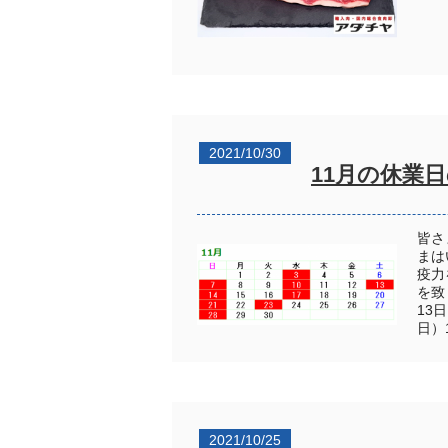
2021/10/30
11月の休業
皆さ
まは
疫力
を致
13
日）
2021/10/25