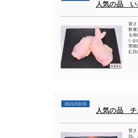
人気の品 い
皆さ
飲食
を掛
いお
県南
む自
2021/10/16
人気の品 チ
皆さ
ね。