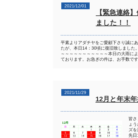
2021/12/01
【緊急連絡】
ました！！
平素よりアダチヤをご愛顧下さり誠に
たが、本日14：30頃に復旧致しまし
～～～～～～～～～～～本日の大雨に
ております。お急ぎの件は、お手数です
2021/11/29
12月と年末
皆さ
ょう
ズを
先日