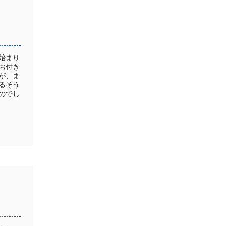
始まり
お付き
が、ま
るそう
のでし