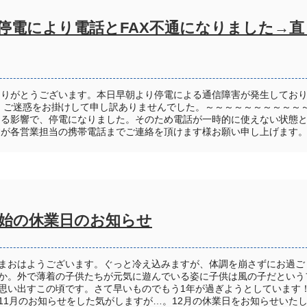
停電により電話とFAX不通になりました→直
ありがとうございます。本日早朝より停電による通信障害が発生してお
た。ご迷惑をお掛けして申し訳ありませんでした。～～～～～～～～～～
よる影響で、停電になりました。そのため電話が一時的に使えない状態
が各営業担当の携帯電話までご連絡を頂けます様お願い申し上げます。【
年始の休業日のお知らせ
まおはようございます。ぐっと冷え込みますが、体調を崩さずにお過ご
か。外で薄着の子供たちが元気に遊んでいる姿に子供は風の子だという
思い出すこの頃です。さて早いものでもう1年が過ぎようとしています
11月のお知らせをした気がしますが…。12月の休業日をお知らせいた