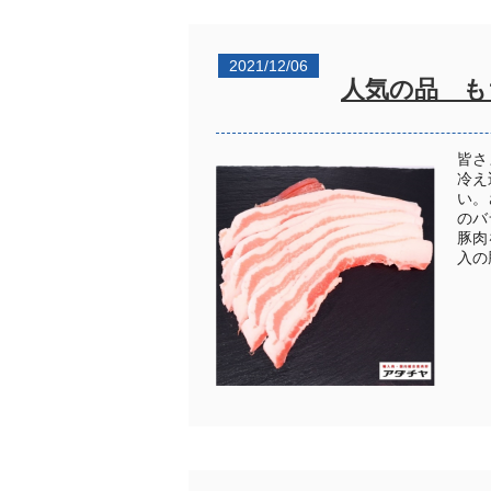
2021/12/06
人気の品 も
皆さ
冷え
い。
のバ
豚肉
入の