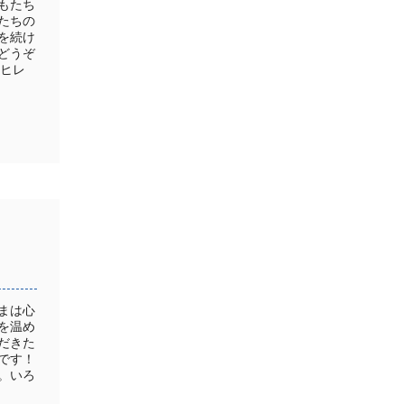
もたち
たちの
を続け
どうぞ
牛ヒレ
まは心
を温め
だきた
です！
。いろ