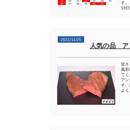
す。
19
2021/11/25
人気の品 ア
皆さ
風邪
てく
アン
す。
よく