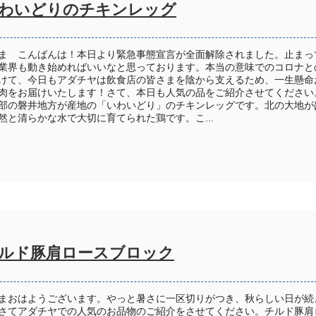
わいどりのチキンレッグ
ま こんばんは！本日より緊急事態宣言が全面解除されました。止まっ
業界も動き始めればいいなと思っております。本当の意味でのコロナと
けて、今日もアダチヤは飲食店の皆さまを陰から支えるため、一生懸命
肉をお届けいたします！さて、本日も人気の品をご紹介させてください
部の磐井地方が産地の「いわいどり」のチキンレッグです。北の大地が
然と清らかな水で大切に育てられた鶏です。こ...
ルド豚肩ロースブロック
まおはようございます。やっと暑さに一区切りがつき、秋らしい日が続
さてアダチヤでの人気のお品物のご紹介をさせてください。チルド豚肩