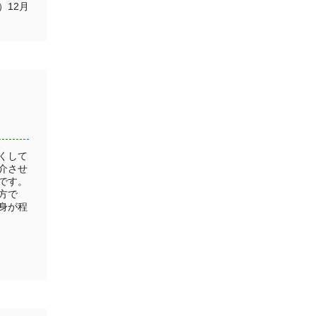
）12月
くして
介させ
です。
方で
身が程