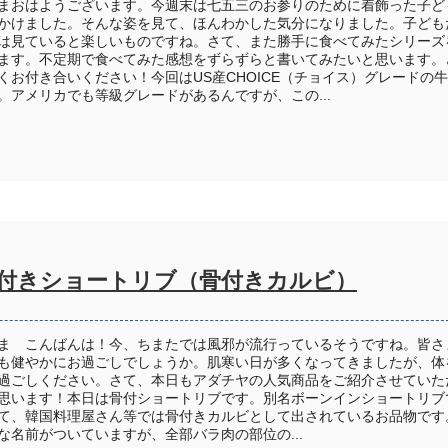
まおはようございます。今週末は七五三のお参りのために着飾った子ど
かけました。そんな姿を見て、ほんわかした気分になりました。子ども
は見ていると楽しいものですね。さて、また勝手に食べてみたシリーズ
ます。不定期で食べてみた感想をずらずらと書いてみたいと思います。
くお付き合いください！今回はUS産CHOICE（チョイス）グレードの
。アメリカでも等級グレードがあるんですが、この...
付きショートリブ（骨付きカルビ）
ま こんばんは！今、ちまたでは風邪が流行っているそうですね。皆さ
も健やかにお過ごしでしょうか。肌寒い日が多くなってきましたが、体
過ごしください。さて、本日もアダチヤの人気商品をご紹介させていた
思います！本日は骨付ショートリブです。別名ボーンインショートリブ
て、韓国料理屋さん等では骨付きカルビとして出されているお品物です
な名前がついていますが、全部バラ肉の部位の...