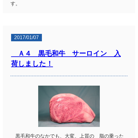
す。
2017/01/07
Ａ４ 黒毛和牛 サーロイン 入
荷しました！
黒毛和牛のなかでも、大変、上質の 脂の乗った