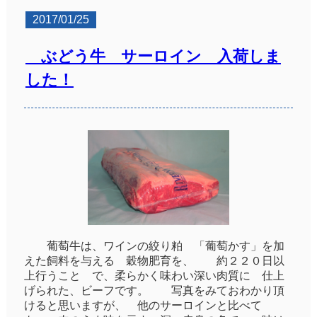
2017/01/25
ぶどう牛 サーロイン 入荷しま
した！
葡萄牛は、ワインの絞り粕 「葡萄かす」を加
えた飼料を与える 穀物肥育を、 約２２０日以
上行うこと で、柔らかく味わい深い肉質に 仕上
げられた、ビーフです。 写真をみておわかり頂
けると思いますが、 他のサーロインと比べて