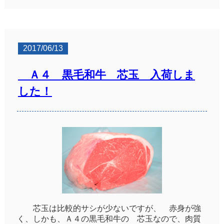
2017/06/13
Ａ４ 黒毛和牛 芯玉 入荷しま
した！
芯玉は比較的サシが少ないですが、 赤身が強
く、しかも、Ａ４の黒毛和牛の 芯玉なので、肉質