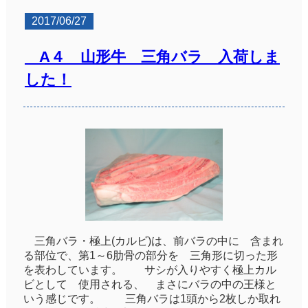
2017/06/27
A４ 山形牛 三角バラ 入荷しま
した！
三角バラ・極上(カルビ)は、前バラの中に 含まれ
る部位で、第1～6肋骨の部分を 三角形に切った形
を表わしています。 サシが入りやすく極上カル
ビとして 使用される、 まさにバラの中の王様と
いう感じです。 三角バラは1頭から2枚しか取れ