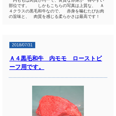
内ももは肉質が均一で、良質な赤身が 得やすい
部位です。 しかもこちらの写真は上質な、 Ａ
４クラスの黒毛和牛なので、 赤身を噛むたびお肉
の旨味と、 肉質を感じる柔らかさは最高です！
2018/07/31
Ａ４黒毛和牛 内モモ ローストビ
ーフ用です。