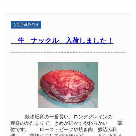
2015/03/16
牛 ナックル 入荷しました！
穀物肥育の一番長い、ロンググレインの
赤身のかたまりで、きめが細かくやわらかい 部
位です。 ローストビーフや焼き肉、煮込み料
理、 薄切りにして炒め物など、 あらゆるメ