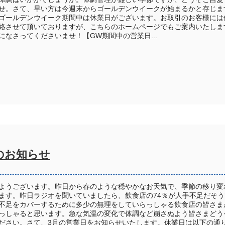
せ。さて、早い方は今週末からゴールデンウイークが始まるかと存じま
ゴールデンウイーク期間中は休業日がございます。お取引のお客様には
絡させて頂いておりますが、こちらのホームページでもご案内いたしま
になさってくださいませ！【GW期間中の営業日...
のお知らせ
ようございます。昨日から春のような穏やかなお天気で、季節の移り変
ます。昨日ラジオを聞いていましたら、飲食店の74％が人手不足だそう
不足をカバーするために多少の無理をしていらっしゃる飲食店の皆さま
っしゃると思います。急な気温の変化で体調など崩さぬよう皆さまどう
ださい。さて、3月の営業日をお知らせいたします。休業日は以下の通