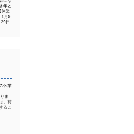
話にな
き年と
【休業
1月9
29日
の休業
日
なりま
は、荷
するこ