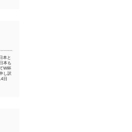
日本と
日本も
てW杯
申し訳
14日