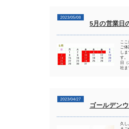
2023/05/08
5月の営業日
ここ
ご体
しま
す。
日（
社ま
2023/04/27
ゴールデンウ
久し
まご