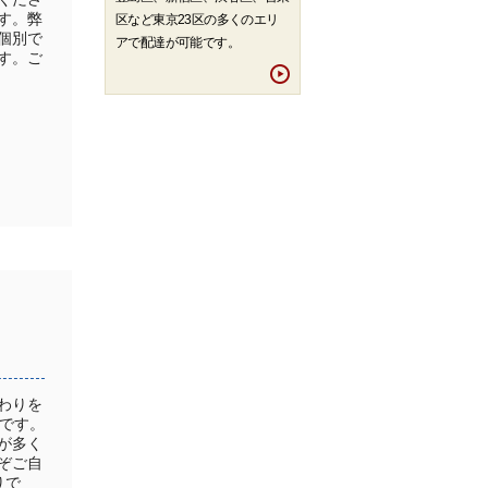
す。弊
区など東京23区の多くのエリ
個別で
アで配達が可能です。
す。ご
わりを
です。
が多く
ぞご自
りで