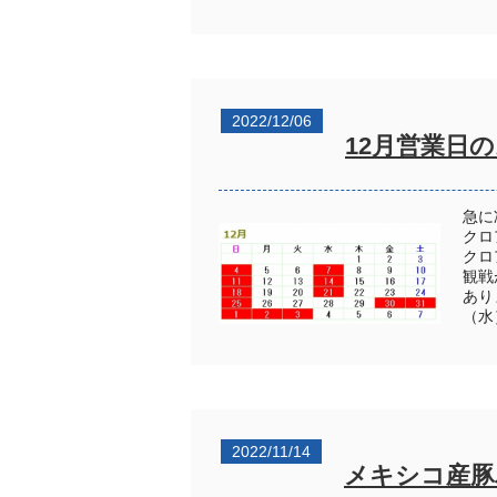
2022/12/06
12月営業日
急に
クロ
クロ
観戦
あり
（水
2022/11/14
メキシコ産豚