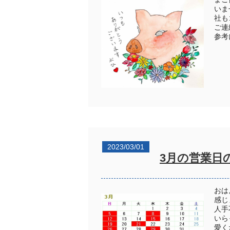
いま
社も
ご連
参考
2023/03/01
3月の営業日
おは
感じ
人手
いら
愛く