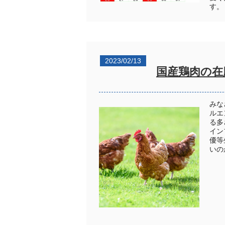
す。
2023/02/13
国産鶏肉の在
みな
ルエ
る多
イン
優等
いの