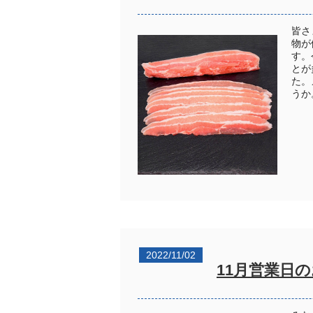
皆さ
物が
す。
とが
た。
うか
2022/11/02
11月営業日