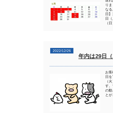
遅れ
りま
なる
日】
日（
（日
2022/12/26
年内は29日
お客
日を
（火
す。
の動
とが