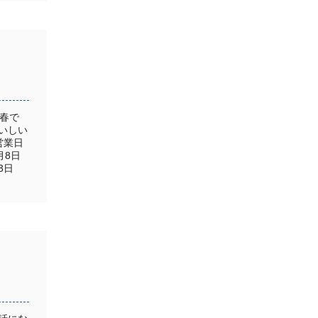
春で
いしい
営業日
月8日
3日