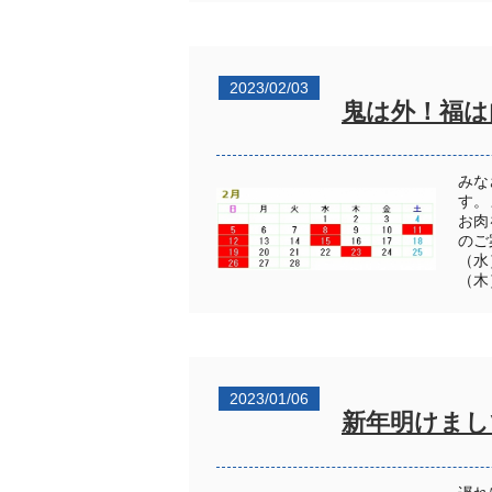
2023/02/03
鬼は外！福は
みな
す。
お肉
のご
（水
（木
2023/01/06
新年明けまし