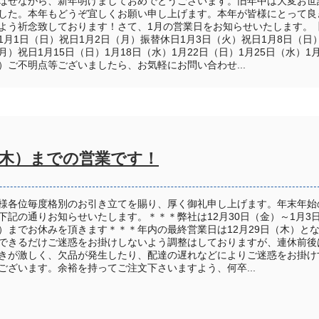
ばせながら、新年明けましておめでとうございます。旧年中は大変お世
した。本年もどうぞ宜しくお願い申し上げます。本年が皆様にとって良
よう祈念致しております！さて、1月の営業日をお知らせいたします。
1月1日（日）祝日1月2日（月）振替休日1月3日（火）祝日1月8日（日）
月）祝日1月15日（日）1月18日（水）1月22日（日）1月25日（水）1月
）ご不明点等ございましたら、お気軽にお問い合わせ...
（木）までの営業です！
様各位毎度格別のお引き立てを賜り、厚く御礼申し上げます。年末年始
下記の通りお知らせいたします。＊＊＊弊社は12月30日（金）～1月3
）までお休みを頂きます＊＊＊年内の最終営業日は12月29日（木）と
できるだけご迷惑をお掛けしないよう調整はしておりますが、連休前後
きが激しく、欠品が発生したり、配達の遅れなどによりご迷惑をお掛け
ございます。余裕を持ってご注文下さいますよう、何卒...