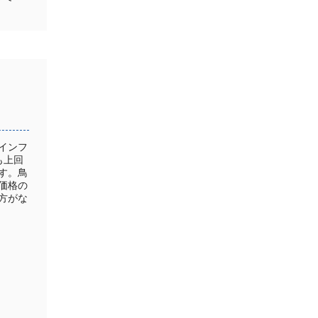
インフ
も上回
す。鳥
価格の
方がな