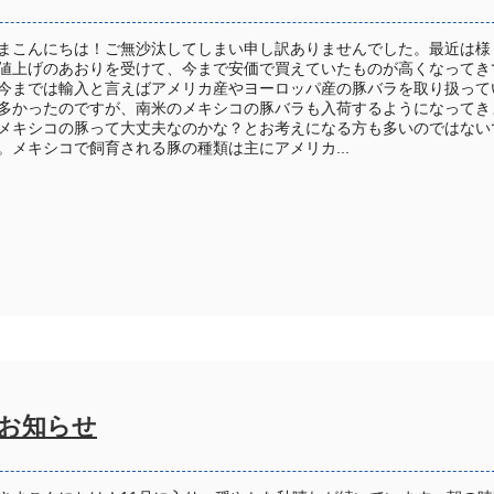
まこんにちは！ご無沙汰してしまい申し訳ありませんでした。最近は様
値上げのあおりを受けて、今まで安価で買えていたものが高くなってき
今までは輸入と言えばアメリカ産やヨーロッパ産の豚バラを取り扱って
多かったのですが、南米のメキシコの豚バラも入荷するようになってき
メキシコの豚って大丈夫なのかな？とお考えになる方も多いのではない
。メキシコで飼育される豚の種類は主にアメリカ...
のお知らせ