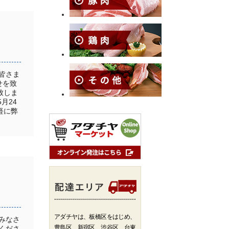
皆さま
せを致
致しま
月24
軽に弊
アダチヤは、板橋区をはじめ、
みなさ
豊島区、新宿区、渋谷区、台東
くださ