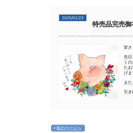
2025/01/23
特売品完売御礼m
皆さ
先日
くの
たお
げま
また
引き
前のページへ