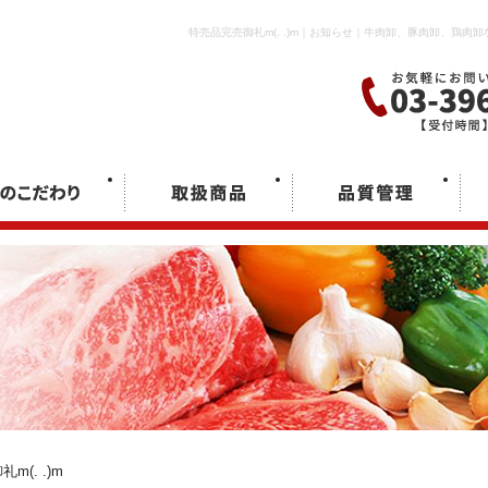
特売品完売御礼m(. .)m｜お知らせ｜牛肉卸、豚肉卸、鶏
m(. .)m