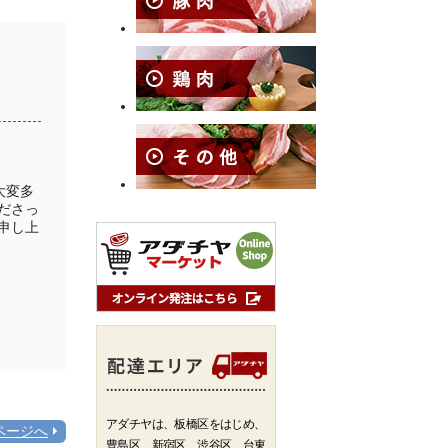
大変多
ださっ
申し上
アダチヤは、板橋区をはじめ、
ページへ
豊島区、新宿区、渋谷区、台東