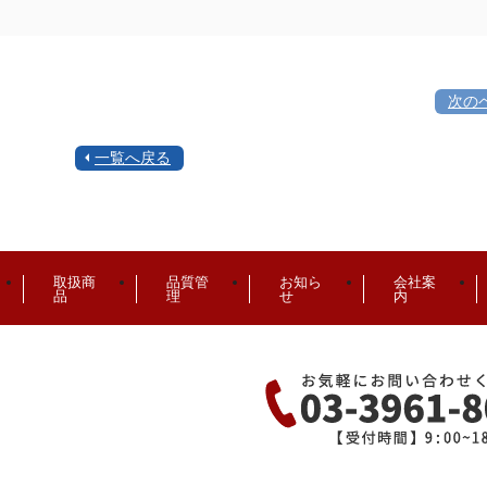
次の
一覧へ戻る
取扱商
品質管
お知ら
会社案
品
理
せ
内