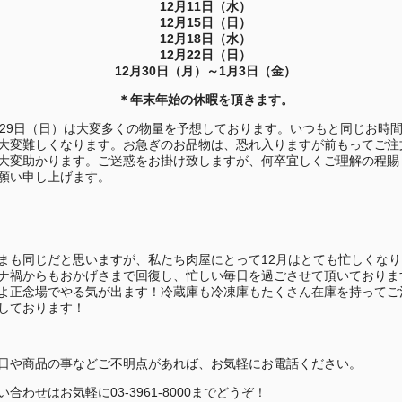
12月11日（水）
12月15日（日）
12月18日（水）
12月22日（日）
12月30日（月）～1月3日（金）
＊年末年始の休暇を頂きます。
月29日（日）は大変多くの物量を予想しております。いつもと同じお時
大変難しくなります。お急ぎのお品物は、恐れ入りますが前もってご注
大変助かります。ご迷惑をお掛け致しますが、何卒宜しくご理解の程賜
願い申し上げます。
まも同じだと思いますが、私たち肉屋にとって12月はとても忙しくなり
ナ禍からもおかげさまで回復し、忙しい毎日を過ごさせて頂いておりま
よ正念場でやる気が出ます！冷蔵庫も冷凍庫もたくさん在庫を持ってご
しております！
日や商品の事などご不明点があれば、お気軽にお電話ください。
い合わせはお気軽に03-3961-8000までどうぞ！