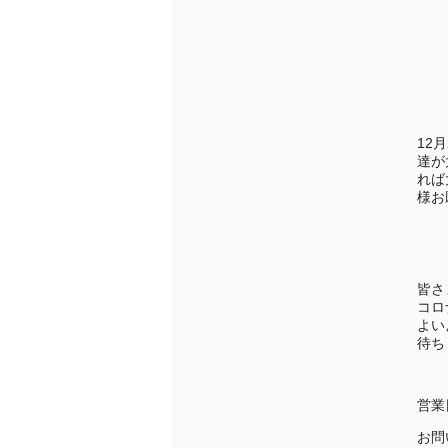
12
達が
れば
様お
皆さ
コロ
よい
待ち
営業
お問