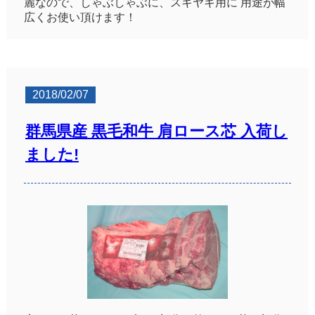
麗なので、しゃぶしゃぶに、スキヤキ用に 用途が幅
広くお使い頂けます！
2018/02/07
群馬県産 黒毛和牛 肩ロース芯 入荷し
ました!