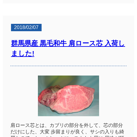
2018/02/07
群馬県産 黒毛和牛 肩ロース芯 入荷し
ました!
肩ロース芯とは、カブリの部分を外して、芯の部分
だけにした、大変 歩留まりが良く、サシの入りも綺