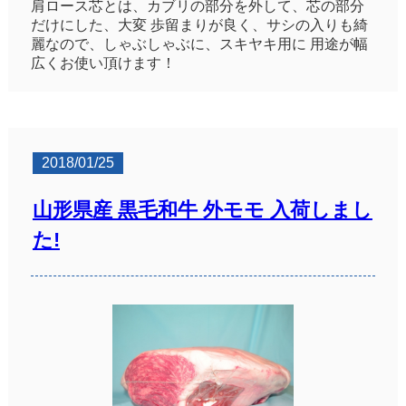
肩ロース芯とは、カブリの部分を外して、芯の部分
だけにした、大変 歩留まりが良く、サシの入りも綺
麗なので、しゃぶしゃぶに、スキヤキ用に 用途が幅
広くお使い頂けます！
2018/01/25
山形県産 黒毛和牛 外モモ 入荷しまし
た!